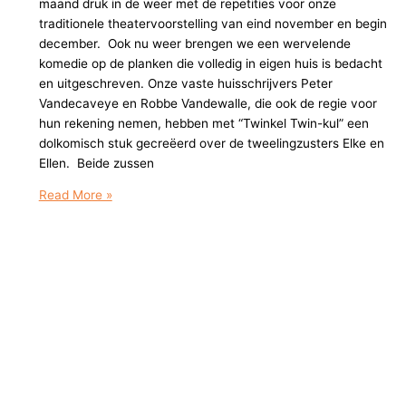
maand druk in de weer met de repetities voor onze
traditionele theatervoorstelling van eind november en begin
december. Ook nu weer brengen we een wervelende
komedie op de planken die volledig in eigen huis is bedacht
en uitgeschreven. Onze vaste huisschrijvers Peter
Vandecaveye en Robbe Vandewalle, die ook de regie voor
hun rekening nemen, hebben met “Twinkel Twin-kul” een
dolkomisch stuk gecreëerd over de tweelingzusters Elke en
Ellen. Beide zussen
Swingende
Read More »
muzikale
komedie
“Twinkel
Twin-
kul”