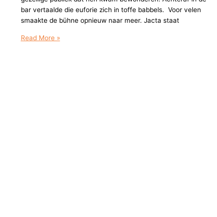
bar vertaalde die euforie zich in toffe babbels. Voor velen
smaakte de bühne opnieuw naar meer. Jacta staat
Na
Read More »
De
Vurige
‘Fox’,
De
Vlam
In
De
Pan