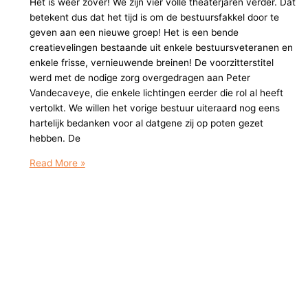
Het is weer zover! We zijn vier volle theaterjaren verder. Dat
betekent dus dat het tijd is om de bestuursfakkel door te
geven aan een nieuwe groep! Het is een bende
creatievelingen bestaande uit enkele bestuursveteranen en
enkele frisse, vernieuwende breinen! De voorzitterstitel
werd met de nodige zorg overgedragen aan Peter
Vandecaveye, die enkele lichtingen eerder die rol al heeft
vertolkt. We willen het vorige bestuur uiteraard nog eens
hartelijk bedanken voor al datgene zij op poten gezet
hebben. De
De
Read More »
nieuwe
bestuursploeg
neemt
de
fakkel
over