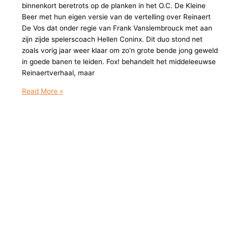
binnenkort beretrots op de planken in het O.C. De Kleine
Beer met hun eigen versie van de vertelling over Reinaert
De Vos dat onder regie van Frank Vanslembrouck met aan
zijn zijde spelerscoach Hellen Coninx. Dit duo stond net
zoals vorig jaar weer klaar om zo’n grote bende jong geweld
in goede banen te leiden. Fox! behandelt het middeleeuwse
Reinaertverhaal, maar
FOX!
Read More »
Een
beestig
spektakel!