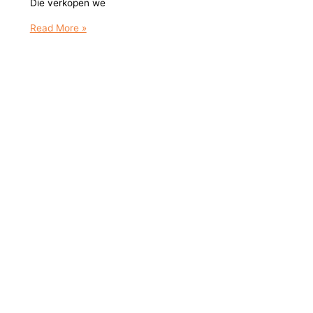
Die verkopen we
Pannenkoeken
Read More »
en
burgers