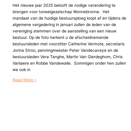
Het nieuwe jaar 2025 belooft de nodige verandering te
brengen voor toneelgezelschap Wonnebronne. Het
mandaat van de huidige bestuursploeg loopt af en tijdens de
algemene vergadering in januari zullen de leden van de
vereniging stemmen over de aanstelling van een nieuw
bestuur. Op de foto herkent u de afscheidnemende
bestuursleden met voorzitter Catherine Vermote, secretaris
Jorina Stroo, penningmeester Peter Vandecaveye en de
bestuursleden Vera Tanghe, Martin Van Gierdeghom, Chris
Vanlaere en Robbe Vandewalle. Sommigen onder hen zullen
we ook in
Bestuur
Read More »
neemt
afscheid
met
succesvolle
komedie
“Twinkel
Twin-