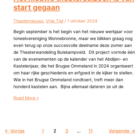
start gegaan
Theaternieuws
,
Vrije Tijd
/
1 oktober 2024
Begin september is het begin van het nieuwe werkjaar voor
toneelvereniging Wonnebronne, maar we blikken graag nog
even terug op onze succesvolle deelname deze zomer aan
de Theaterwandeling Bulskampveld. Dit project vormde één
van de evenementen op de kalender van het Abdijen- en
Kastelenjaar, die het Brugse Ommeland in 2024 organiseert
om haar rijke geschiedenis en erfgoed in de kijker te stellen.
Wie in het Brugse Ommeland rondtoert, treft meer dan
honderd kastelen aan. Bijna allemaal dateren ze uit de
Het
Read More »
nieuwe
theaterseizoen
is
van
←
Vorige
1
2
3
…
11
Volgende
→
start
gegaan