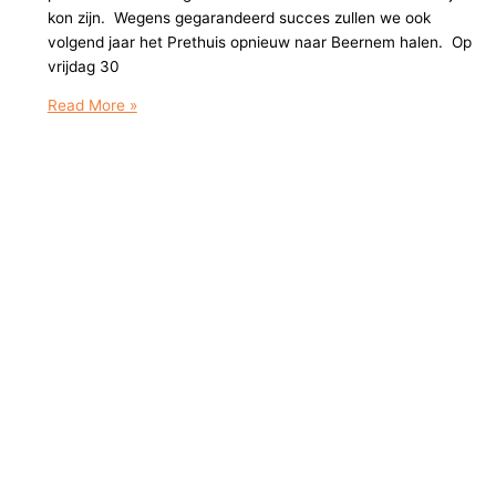
kon zijn. Wegens gegarandeerd succes zullen we ook
volgend jaar het Prethuis opnieuw naar Beernem halen. Op
vrijdag 30
Het
Read More »
toneelleven
draait
op
volle
toeren
in
Beernem