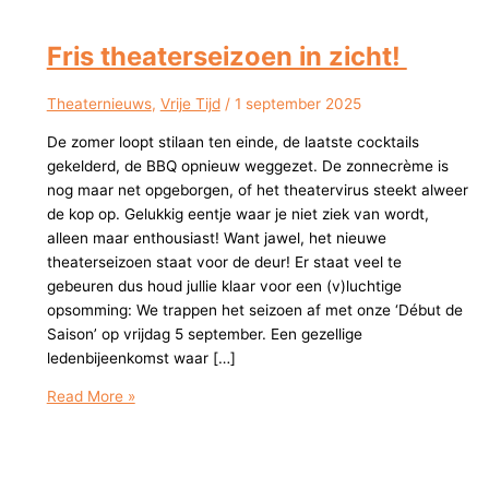
Fris theaterseizoen in zicht!
Theaternieuws
,
Vrije Tijd
/
1 september 2025
De zomer loopt stilaan ten einde, de laatste cocktails
gekelderd, de BBQ opnieuw weggezet. De zonnecrème is
nog maar net opgeborgen, of het theatervirus steekt alweer
de kop op. Gelukkig eentje waar je niet ziek van wordt,
alleen maar enthousiast! Want jawel, het nieuwe
theaterseizoen staat voor de deur! Er staat veel te
gebeuren dus houd jullie klaar voor een (v)luchtige
opsomming: We trappen het seizoen af met onze ‘Début de
Saison’ op vrijdag 5 september. Een gezellige
ledenbijeenkomst waar […]
Fris
Read More »
theaterseizoen
in
zicht!