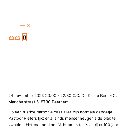
Ga
naar
de
inhoud
0
€
0,00
Zeem – vr 24 november 2023 –
20u
24 november 2023 20:00 - 22:30
O.C. De Kleine Beer - C.
Marichalstraat 5, 8730 Beernem
Op een rustige parochie gaat alles zijn normale gangetje.
Pastoor Pieters lijkt er al sinds mensenheugenis de plak te
zwaaien. Het mannenkoor “Adoramus te” is al bijna 100 jaar